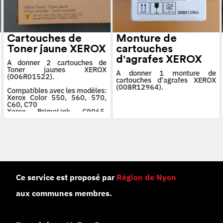
Cartouches de
Monture de
Toner jaune XEROX
cartouches
d'agrafes XEROX
À donner 2 cartouches de
Toner jaunes XEROX
À donner 1 monture de
(006R01522).
cartouches d'agrafes XEROX
(008R12964).
Compatibles avec les modèles:
Xerox Color 550, 560, 570,
C60, C70
Xerox PrimeLink C9065,
C9070
Ce service est proposé par
Région de Nyon
aux communes membres.