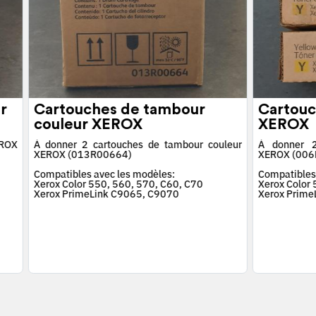
r
Cartouches de tambour
Cartouc
couleur XEROX
XEROX
EROX
À donner 2 cartouches de tambour couleur
À donner 2
XEROX (013R00664)
XEROX (006
Compatibles avec les modèles:
Compatibles
Xerox Color 550, 560, 570, C60, C70
Xerox Color
Xerox PrimeLink C9065, C9070
Xerox Prime