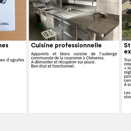
hes
Cuisine professionnelle
St
ex
Appareils et blocs cuisine de l'auberge
communale de la couronne à Chéserex.
es d'agrafes
Tra
A démonter et récupérer sur place.
int
Bon état et fonctionnel.
+ Ha
rég
pan
cerc
A s
Les
sto