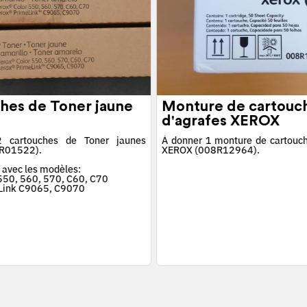
hes de Toner jaune
Monture de cartouc
d'agrafes XEROX
 cartouches de Toner jaunes
À donner 1 monture de cartouch
R01522).
XEROX (008R12964).
 avec les modèles:
 550, 560, 570, C60, C70
Link C9065, C9070