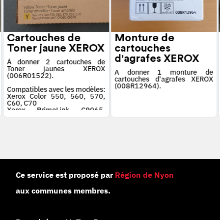
Cartouches de
Monture de
Toner jaune XEROX
cartouches
d'agrafes XEROX
À donner 2 cartouches de
Toner jaunes XEROX
À donner 1 monture de
(006R01522).
cartouches d'agrafes XEROX
(008R12964).
Compatibles avec les modèles:
Xerox Color 550, 560, 570,
C60, C70
Xerox PrimeLink C9065,
C9070
Ce service est proposé par
Région de Nyon
aux communes membres.