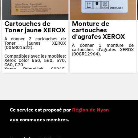
Cartouches de
Monture de
Toner jaune XEROX
cartouches
d'agrafes XEROX
À donner 2 cartouches de
Toner jaunes XEROX
À donner 1 monture de
(006R01522).
cartouches d'agrafes XEROX
(008R12964).
Compatibles avec les modèles:
Xerox Color 550, 560, 570,
C60, C70
Xerox PrimeLink C9065,
C9070
Ce service est proposé par
Région de Nyon
aux communes membres.