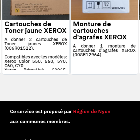
Cartouches de
Monture de
Toner jaune XEROX
cartouches
d'agrafes XEROX
À donner 2 cartouches de
Toner jaunes XEROX
À donner 1 monture de
(006R01522).
cartouches d'agrafes XEROX
(008R12964).
Compatibles avec les modèles:
Xerox Color 550, 560, 570,
C60, C70
Xerox PrimeLink C9065,
C9070
Ce service est proposé par
Région de Nyon
aux communes membres.