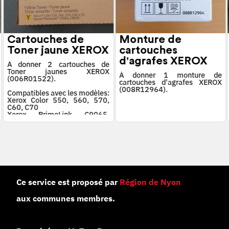
Cartouches de
Monture de
Toner jaune XEROX
cartouches
d'agrafes XEROX
À donner 2 cartouches de
Toner jaunes XEROX
À donner 1 monture de
(006R01522).
cartouches d'agrafes XEROX
(008R12964).
Compatibles avec les modèles:
Xerox Color 550, 560, 570,
C60, C70
Xerox PrimeLink C9065,
C9070
Ce service est proposé par
Région de Nyon
aux communes membres.