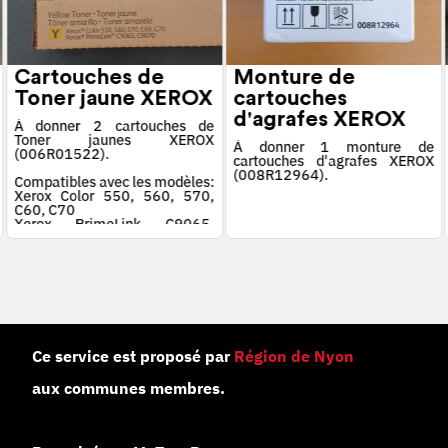
Cartouches de
Monture de
Toner jaune XEROX
cartouches
d'agrafes XEROX
À donner 2 cartouches de
Toner jaunes XEROX
À donner 1 monture de
(006R01522).
cartouches d'agrafes XEROX
(008R12964).
Compatibles avec les modèles:
Xerox Color 550, 560, 570,
C60, C70
Xerox PrimeLink C9065,
C9070
Ce service est proposé par
Région de Nyon
aux communes membres.