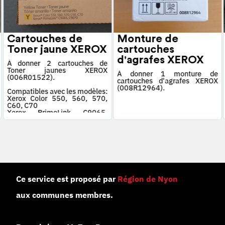
Cartouches de
Monture de
Toner jaune XEROX
cartouches
d'agrafes XEROX
À donner 2 cartouches de
Toner jaunes XEROX
À donner 1 monture de
(006R01522).
cartouches d'agrafes XEROX
(008R12964).
Compatibles avec les modèles:
Xerox Color 550, 560, 570,
C60, C70
Xerox PrimeLink C9065,
C9070
Ce service est proposé par
Région de Nyon
aux communes membres.