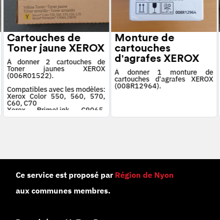
Cartouches de
Monture de
Toner jaune XEROX
cartouches
d'agrafes XEROX
À donner 2 cartouches de
Toner jaunes XEROX
À donner 1 monture de
(006R01522).
cartouches d'agrafes XEROX
(008R12964).
Compatibles avec les modèles:
Xerox Color 550, 560, 570,
C60, C70
Xerox PrimeLink C9065,
C9070
Ce service est proposé par
Région de Nyon
aux communes membres.