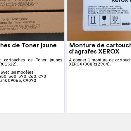
hes de Toner jaune
Monture de cartouc
d'agrafes XEROX
 cartouches de Toner jaunes
À donner 1 monture de cartouch
R01522).
XEROX (008R12964).
 avec les modèles:
 550, 560, 570, C60, C70
Link C9065, C9070