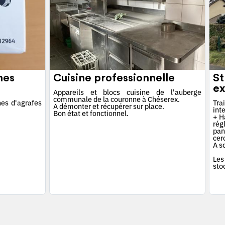
hes
Cuisine professionnelle
St
ex
Appareils et blocs cuisine de l'auberge
communale de la couronne à Chéserex.
es d'agrafes
Tra
A démonter et récupérer sur place.
int
Bon état et fonctionnel.
+ Ha
rég
pan
cerc
A s
Les
sto