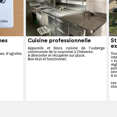
hes
Cuisine professionnelle
St
ex
Appareils et blocs cuisine de l'auberge
communale de la couronne à Chéserex.
es d'agrafes
Tra
A démonter et récupérer sur place.
int
Bon état et fonctionnel.
+ Ha
rég
pan
cerc
A s
Les
sto