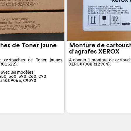
hes de Toner jaune
Monture de cartouc
d'agrafes XEROX
 cartouches de Toner jaunes
À donner 1 monture de cartouch
R01522).
XEROX (008R12964).
 avec les modèles:
 550, 560, 570, C60, C70
Link C9065, C9070