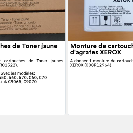
hes de Toner jaune
Monture de cartouc
d'agrafes XEROX
 cartouches de Toner jaunes
À donner 1 monture de cartouch
R01522).
XEROX (008R12964).
 avec les modèles:
 550, 560, 570, C60, C70
Link C9065, C9070