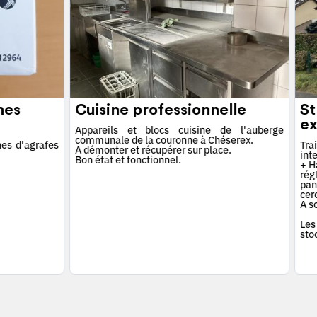
hes
Cuisine professionnelle
St
ex
Appareils et blocs cuisine de l'auberge
communale de la couronne à Chéserex.
es d'agrafes
Tra
A démonter et récupérer sur place.
int
Bon état et fonctionnel.
+ Ha
rég
pan
cerc
A s
Les
sto