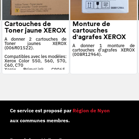
Cartouches de
Monture de
Toner jaune XEROX
cartouches
d'agrafes XEROX
À donner 2 cartouches de
Toner jaunes XEROX
À donner 1 monture de
(006R01522).
cartouches d'agrafes XEROX
(008R12964).
Compatibles avec les modèles:
Xerox Color 550, 560, 570,
C60, C70
Xerox PrimeLink C9065,
C9070
Ce service est proposé par
Région de Nyon
aux communes membres.