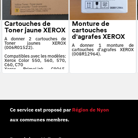
Cartouches de
Monture de
Toner jaune XEROX
cartouches
d'agrafes XEROX
À donner 2 cartouches de
Toner jaunes XEROX
À donner 1 monture de
(006R01522).
cartouches d'agrafes XEROX
(008R12964).
Compatibles avec les modèles:
Xerox Color 550, 560, 570,
C60, C70
Xerox PrimeLink C9065,
C9070
Ce service est proposé par
Région de Nyon
aux communes membres.