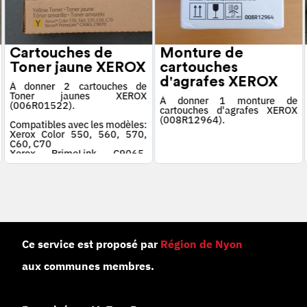
Cartouches de
Monture de
Toner jaune XEROX
cartouches
d'agrafes XEROX
À donner 2 cartouches de
Toner jaunes XEROX
À donner 1 monture de
(006R01522).
cartouches d'agrafes XEROX
(008R12964).
Compatibles avec les modèles:
Xerox Color 550, 560, 570,
C60, C70
Xerox PrimeLink C9065,
C9070
Ce service est proposé par
Région de Nyon
aux communes membres.