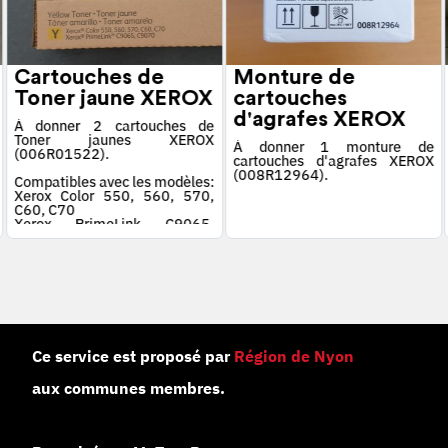
Cartouches de
Monture de
Toner jaune XEROX
cartouches
d'agrafes XEROX
À donner 2 cartouches de
Toner jaunes XEROX
À donner 1 monture de
(006R01522).
cartouches d'agrafes XEROX
(008R12964).
Compatibles avec les modèles:
Xerox Color 550, 560, 570,
C60, C70
Xerox PrimeLink C9065,
C9070
Ce service est proposé par
Région de Nyon
aux communes membres.