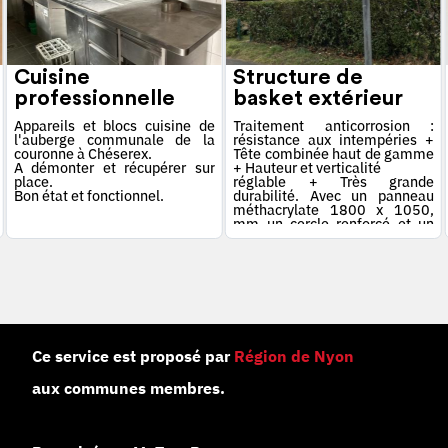
Cuisine
Structure de
professionnelle
basket extérieur
Appareils et blocs cuisine de
Traitement anticorrosion :
l'auberge communale de la
résistance aux intempéries +
couronne à Chéserex.
Tête combinée haut de gamme
A démonter et récupérer sur
+ Hauteur et verticalité
place.
réglable + Très grande
Bon état et fonctionnel.
durabilité. Avec un panneau
méthacrylate 1800 x 1050,
mm un cercle renforcé et un
filet à fil
A scellement direct
Les 2 structures sont
démontées et sont stockées en
excellent état.
Ce service est proposé par
Région de Nyon
aux communes membres.