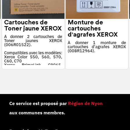
Cartouches de
Monture de
Toner jaune XEROX
cartouches
d'agrafes XEROX
À donner 2 cartouches de
Toner jaunes XEROX
À donner 1 monture de
(006R01522).
cartouches d'agrafes XEROX
(008R12964).
Compatibles avec les modèles:
Xerox Color 550, 560, 570,
C60, C70
Xerox PrimeLink C9065,
C9070
Ce service est proposé par
Région de Nyon
aux communes membres.