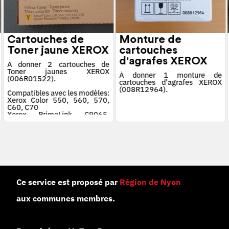
Cartouches de
Monture de
Toner jaune XEROX
cartouches
d'agrafes XEROX
À donner 2 cartouches de
Toner jaunes XEROX
À donner 1 monture de
(006R01522).
cartouches d'agrafes XEROX
(008R12964).
Compatibles avec les modèles:
Xerox Color 550, 560, 570,
C60, C70
Xerox PrimeLink C9065,
C9070
Ce service est proposé par
Région de Nyon
aux communes membres.