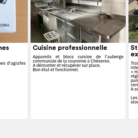
hes
Cuisine professionnelle
St
ex
Appareils et blocs cuisine de l'auberge
communale de la couronne à Chéserex.
es d'agrafes
Tra
A démonter et récupérer sur place.
int
Bon état et fonctionnel.
+ Ha
rég
pan
cerc
A s
Les
sto