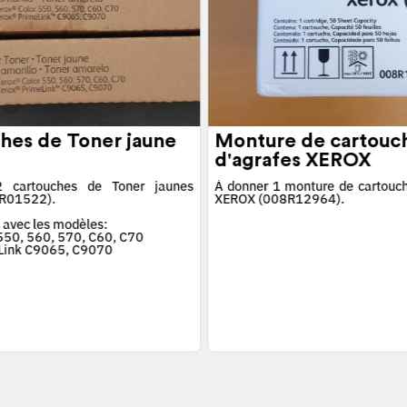
hes de Toner jaune
Monture de cartouc
d'agrafes XEROX
 cartouches de Toner jaunes
À donner 1 monture de cartouch
R01522).
XEROX (008R12964).
 avec les modèles:
 550, 560, 570, C60, C70
Link C9065, C9070