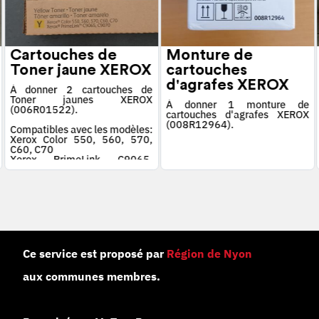
Cartouches de
Monture de
Toner jaune XEROX
cartouches
d'agrafes XEROX
À donner 2 cartouches de
Toner jaunes XEROX
À donner 1 monture de
(006R01522).
cartouches d'agrafes XEROX
(008R12964).
Compatibles avec les modèles:
Xerox Color 550, 560, 570,
C60, C70
Xerox PrimeLink C9065,
C9070
Ce service est proposé par
Région de Nyon
aux communes membres.