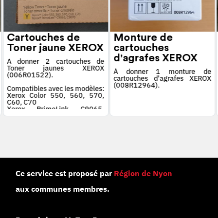
Cartouches de
Monture de
Toner jaune XEROX
cartouches
d'agrafes XEROX
À donner 2 cartouches de
Toner jaunes XEROX
À donner 1 monture de
(006R01522).
cartouches d'agrafes XEROX
(008R12964).
Compatibles avec les modèles:
Xerox Color 550, 560, 570,
C60, C70
Xerox PrimeLink C9065,
C9070
Ce service est proposé par
Région de Nyon
aux communes membres.