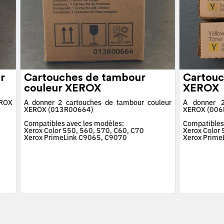
r
Cartouches de tambour
Cartouc
couleur XEROX
XEROX
EROX
À donner 2 cartouches de tambour couleur
À donner 2
XEROX (013R00664)
XEROX (006
Compatibles avec les modèles:
Compatibles
Xerox Color 550, 560, 570, C60, C70
Xerox Color
Xerox PrimeLink C9065, C9070
Xerox Prime