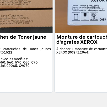
hes de Toner jaune
Monture de cartouc
d'agrafes XEROX
 cartouches de Toner jaunes
À donner 1 monture de cartouch
R01522).
XEROX (008R12964).
 avec les modèles:
 550, 560, 570, C60, C70
Link C9065, C9070