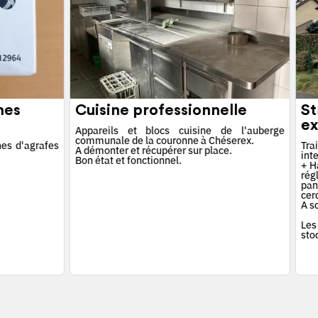
hes
Cuisine professionnelle
St
ex
Appareils et blocs cuisine de l'auberge
communale de la couronne à Chéserex.
es d'agrafes
Tra
A démonter et récupérer sur place.
int
Bon état et fonctionnel.
+ Ha
rég
pan
cerc
A s
Les
sto