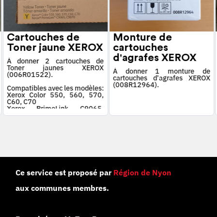
Cartouches de
Monture de
Toner jaune XEROX
cartouches
d'agrafes XEROX
À donner 2 cartouches de
Toner jaunes XEROX
À donner 1 monture de
(006R01522).
cartouches d'agrafes XEROX
(008R12964).
Compatibles avec les modèles:
Xerox Color 550, 560, 570,
C60, C70
Xerox PrimeLink C9065,
C9070
Ce service est proposé par
Région de Nyon
aux communes membres.