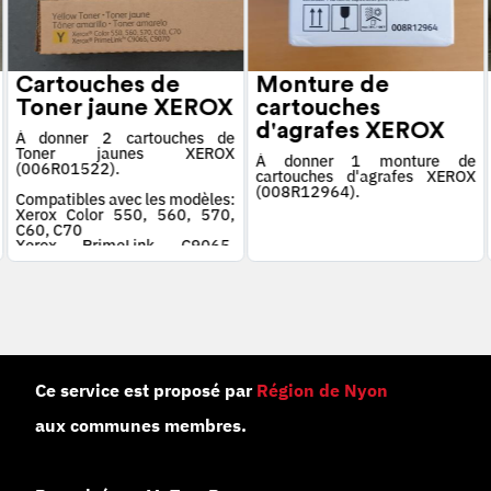
Cartouches de
Monture de
Toner jaune XEROX
cartouches
d'agrafes XEROX
À donner 2 cartouches de
Toner jaunes XEROX
À donner 1 monture de
(006R01522).
cartouches d'agrafes XEROX
(008R12964).
Compatibles avec les modèles:
Xerox Color 550, 560, 570,
C60, C70
Xerox PrimeLink C9065,
C9070
Ce service est proposé par
Région de Nyon
aux communes membres.