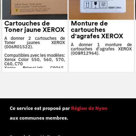
Cartouches de
Monture de
Toner jaune XEROX
cartouches
d'agrafes XEROX
À donner 2 cartouches de
Toner jaunes XEROX
À donner 1 monture de
(006R01522).
cartouches d'agrafes XEROX
(008R12964).
Compatibles avec les modèles:
Xerox Color 550, 560, 570,
C60, C70
Xerox PrimeLink C9065,
C9070
Ce service est proposé par
Région de Nyon
aux communes membres.