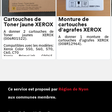
Cartouches de
Monture de
Toner jaune XEROX
cartouches
d'agrafes XEROX
À donner 2 cartouches de
Toner jaunes XEROX
À donner 1 monture de
(006R01522).
cartouches d'agrafes XEROX
(008R12964).
Compatibles avec les modèles:
Xerox Color 550, 560, 570,
C60, C70
Xerox PrimeLink C9065,
C9070
Ce service est proposé par
Région de Nyon
aux communes membres.