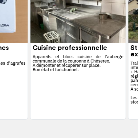
hes
Cuisine professionnelle
St
ex
Appareils et blocs cuisine de l'auberge
communale de la couronne à Chéserex.
es d'agrafes
Tra
A démonter et récupérer sur place.
int
Bon état et fonctionnel.
+ Ha
rég
pan
cerc
A s
Les
sto