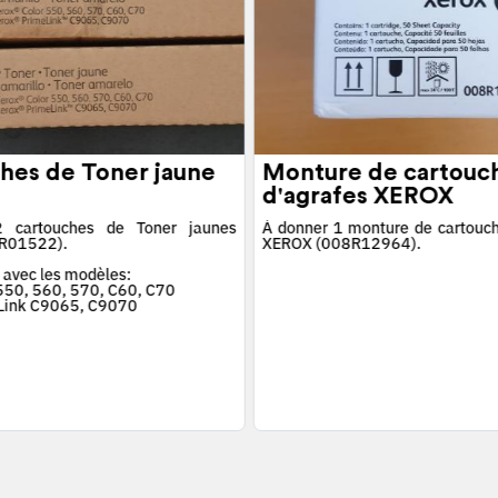
hes de Toner jaune
Monture de cartouc
d'agrafes XEROX
 cartouches de Toner jaunes
À donner 1 monture de cartouch
R01522).
XEROX (008R12964).
 avec les modèles:
 550, 560, 570, C60, C70
Link C9065, C9070