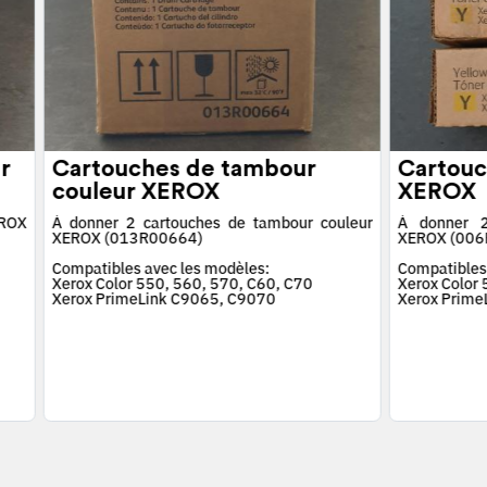
r
Cartouches de tambour
Cartouc
couleur XEROX
XEROX
EROX
À donner 2 cartouches de tambour couleur
À donner 2
XEROX (013R00664)
XEROX (006
Compatibles avec les modèles:
Compatibles
Xerox Color 550, 560, 570, C60, C70
Xerox Color
Xerox PrimeLink C9065, C9070
Xerox Prime