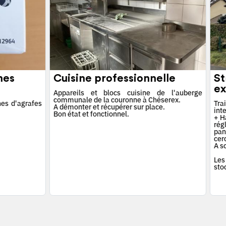
hes
Cuisine professionnelle
St
ex
Appareils et blocs cuisine de l'auberge
communale de la couronne à Chéserex.
es d'agrafes
Tra
A démonter et récupérer sur place.
int
Bon état et fonctionnel.
+ Ha
rég
pan
cerc
A s
Les
sto