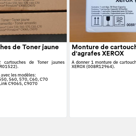
hes de Toner jaune
Monture de cartouc
d'agrafes XEROX
 cartouches de Toner jaunes
À donner 1 monture de cartouch
R01522).
XEROX (008R12964).
 avec les modèles:
 550, 560, 570, C60, C70
Link C9065, C9070