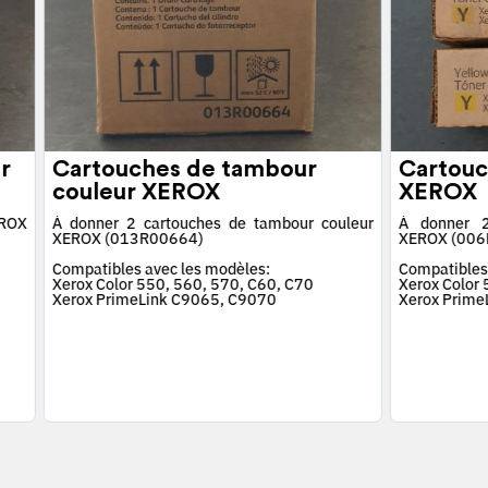
r
Cartouches de tambour
Cartouc
couleur XEROX
XEROX
EROX
À donner 2 cartouches de tambour couleur
À donner 2
XEROX (013R00664)
XEROX (006
Compatibles avec les modèles:
Compatibles
Xerox Color 550, 560, 570, C60, C70
Xerox Color
Xerox PrimeLink C9065, C9070
Xerox Prime