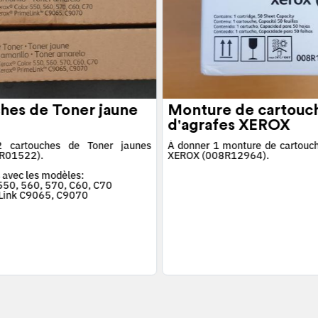
hes de Toner jaune
Monture de cartouc
d'agrafes XEROX
 cartouches de Toner jaunes
À donner 1 monture de cartouch
R01522).
XEROX (008R12964).
 avec les modèles:
 550, 560, 570, C60, C70
Link C9065, C9070