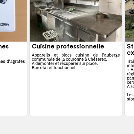
hes
Cuisine professionnelle
St
ex
Appareils et blocs cuisine de l'auberge
communale de la couronne à Chéserex.
es d'agrafes
Tra
A démonter et récupérer sur place.
int
Bon état et fonctionnel.
+ Ha
rég
pan
cerc
A s
Les
sto