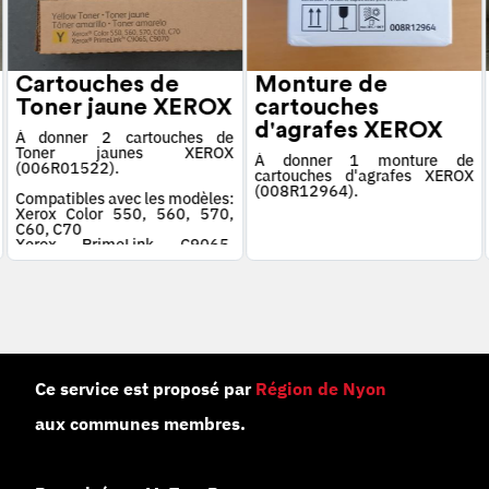
Cartouches de
Monture de
Toner jaune XEROX
cartouches
d'agrafes XEROX
À donner 2 cartouches de
Toner jaunes XEROX
À donner 1 monture de
(006R01522).
cartouches d'agrafes XEROX
(008R12964).
Compatibles avec les modèles:
Xerox Color 550, 560, 570,
C60, C70
Xerox PrimeLink C9065,
C9070
Ce service est proposé par
Région de Nyon
aux communes membres.