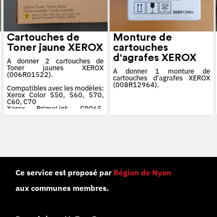
Cartouches de
Monture de
Toner jaune XEROX
cartouches
d'agrafes XEROX
À donner 2 cartouches de
Toner jaunes XEROX
À donner 1 monture de
(006R01522).
cartouches d'agrafes XEROX
(008R12964).
Compatibles avec les modèles:
Xerox Color 550, 560, 570,
C60, C70
Xerox PrimeLink C9065,
C9070
Ce service est proposé par
Région de Nyon
aux communes membres.